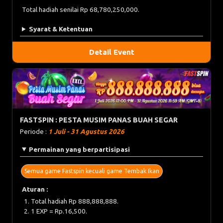
Total hadiah senilai Rp 68,780,250,000.
Syarat & Ketentuan
Detail Event
FASTSPIN : PESTA MUSIM PANAS BUAH SEGAR
Periode :
1 Juli - 31 Agustus 2026
Permainan yang berpartisipasi
Semua game Fastspin kecuali game Tembak Ikan
Aturan :
Total hadiah Rp 888,888,888.
1 EXP = Rp.16,500.