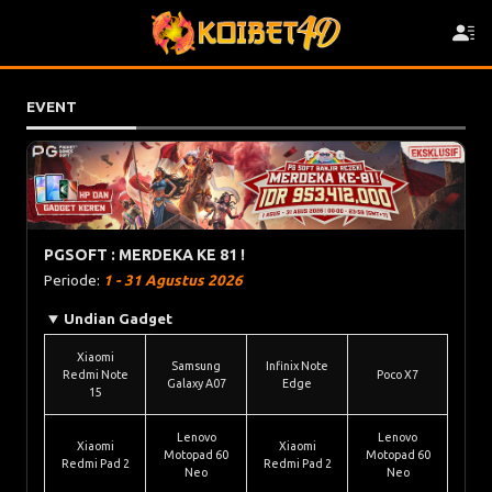
EVENT
PGSOFT : MERDEKA KE 81 !
Periode:
1 - 31 Agustus 2026
Undian Gadget
Xiaomi
Samsung
Infinix Note
Redmi Note
Poco X7
Galaxy A07
Edge
15
Lenovo
Lenovo
Xiaomi
Xiaomi
Motopad 60
Motopad 60
Redmi Pad 2
Redmi Pad 2
Neo
Neo